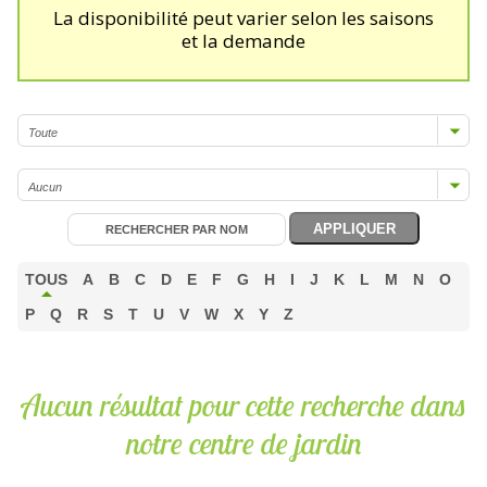
La disponibilité peut varier selon les saisons
et la demande
TOUS
A
B
C
D
E
F
G
H
I
J
K
L
M
N
O
P
Q
R
S
T
U
V
W
X
Y
Z
Aucun résultat pour cette recherche dans
notre centre de jardin