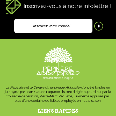
Inscrivez-vous à notre infolettre !
La
Pépinière
et le
Centre du jardinage Abbotsford
ont été fondés en
juin 1962 par Jean-Claude Paquette. Ils sont dirigés aujourd’hui par la
troisième génération, Pierre-Marc Paquette, lui-même appuyés par
plus d’une centaine de fidèles employés en haute saison.
LIENS RAPIDES