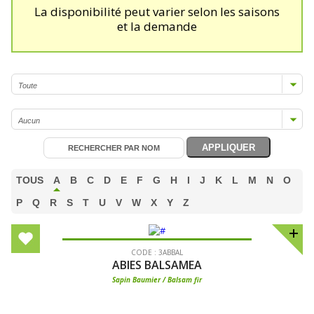
La disponibilité peut varier selon les saisons
et la demande
TOUS
A
B
C
D
E
F
G
H
I
J
K
L
M
N
O
P
Q
R
S
T
U
V
W
X
Y
Z
CODE : 3ABBAL
ABIES BALSAMEA
Sapin Baumier / Balsam fir