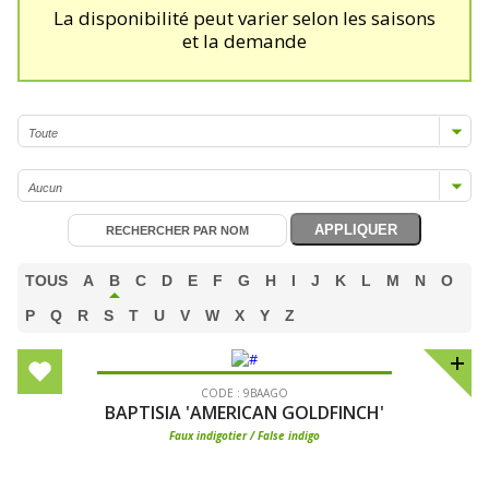
La disponibilité peut varier selon les saisons
et la demande
TOUS
A
B
C
D
E
F
G
H
I
J
K
L
M
N
O
P
Q
R
S
T
U
V
W
X
Y
Z
CODE : 9BAAGO
BAPTISIA 'AMERICAN GOLDFINCH'
Faux indigotier / False indigo