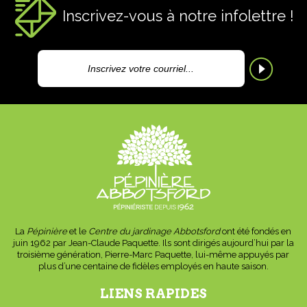
Inscrivez-vous à notre infolettre !
La
Pépinière
et le
Centre du jardinage Abbotsford
ont été fondés en
juin 1962 par Jean-Claude Paquette. Ils sont dirigés aujourd’hui par la
troisième génération, Pierre-Marc Paquette, lui-même appuyés par
plus d’une centaine de fidèles employés en haute saison.
LIENS RAPIDES