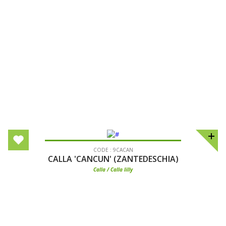
CODE : 9CACAN
CALLA 'CANCUN' (ZANTEDESCHIA)
Calla / Calla lilly