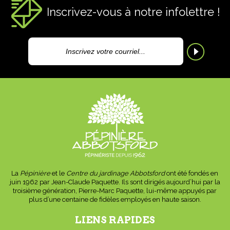
Inscrivez-vous à notre infolettre !
La
Pépinière
et le
Centre du jardinage Abbotsford
ont été fondés en
juin 1962 par Jean-Claude Paquette. Ils sont dirigés aujourd’hui par la
troisième génération, Pierre-Marc Paquette, lui-même appuyés par
plus d’une centaine de fidèles employés en haute saison.
LIENS RAPIDES