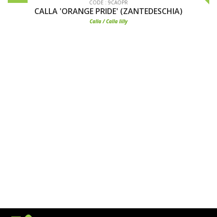
CODE : 9CAOPR
CALLA 'ORANGE PRIDE' (ZANTEDESCHIA)
Calla / Calla lilly