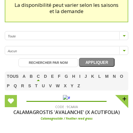
La disponibilité peut varier selon les saisons
et la demande
TOUS
A
B
C
D
E
F
G
H
I
J
K
L
M
N
O
P
Q
R
S
T
U
V
W
X
Y
Z
CODE : 9CAAVA
CALAMAGROSTIS 'AVALANCHE' (X ACUTIFOLIA)
Calamagrostide / Feather reed grass