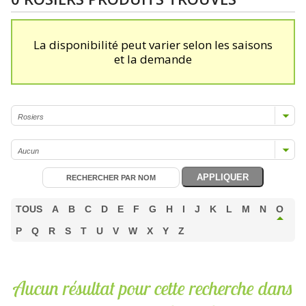
La disponibilité peut varier selon les saisons
et la demande
TOUS
A
B
C
D
E
F
G
H
I
J
K
L
M
N
O
P
Q
R
S
T
U
V
W
X
Y
Z
Aucun résultat pour cette recherche dans