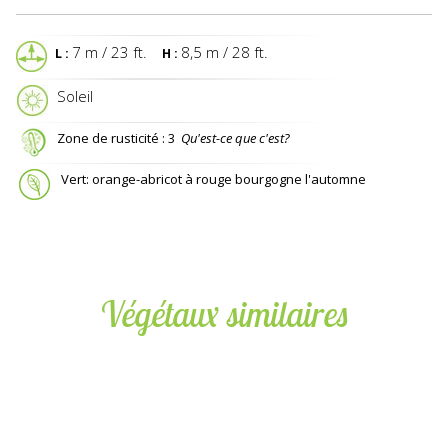
7 m / 23 ft.
8,5 m / 28 ft.
L :
H :
 Soleil
Zone de rusticité : 3
Qu'est-ce que c'est?
Vert: orange-abricot à rouge bourgogne l'automne
Végétaux similaires
CODE : 1ULACC
ULMUS ACCOLADE® (JAP. X WILS.)
Orme / Elm