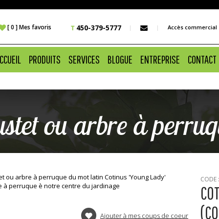
 [ 0 ] Mes favoris
450-379-5777
Accès commercial
CCUEIL
PRODUITS
SERVICES
BLOGUE
ENTREPRISE
CONTACT
ustet ou arbre à perru
CODE 
COT
(CO
Ajouter à mes coups de coeur