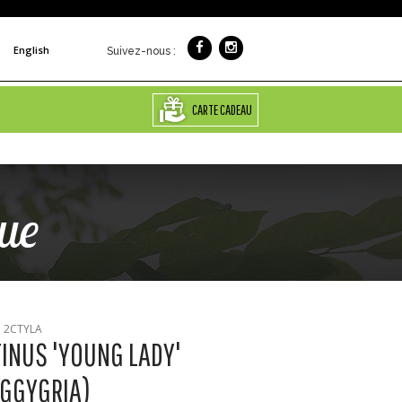
English
Suivez-nous :
CARTE CADEAU
que
: 2CTYLA
INUS 'YOUNG LADY'
GGYGRIA)