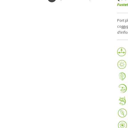
Fustet
Port p
coggyg
d'infl