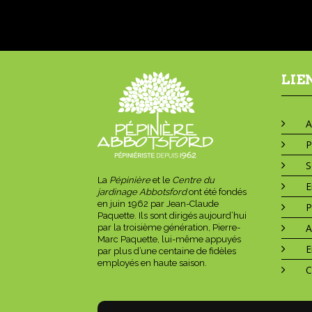
LIE
A
P
S
La
Pépinière
et le
Centre du
E
jardinage Abbotsford
ont été fondés
en juin 1962 par Jean-Claude
P
Paquette. Ils sont dirigés aujourd’hui
A
par la troisième génération, Pierre-
Marc Paquette, lui-même appuyés
E
par plus d’une centaine de fidèles
employés en haute saison.
C