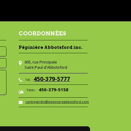
COORDONNÉES
Pépinière Abbotsford inc.
605, rue Principale
Saint-Paul-d'Abbotsford
450-379-5777
Tél. :
450-379-5158
Téléc. :
centrejardin@pepiniereabbotsford.com