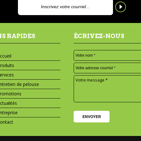
NS RAPIDES
ÉCRIVEZ-NOUS
ccueil
roduits
ervices
ntretien de pelouse
romotions
ctualités
ntreprise
ontact