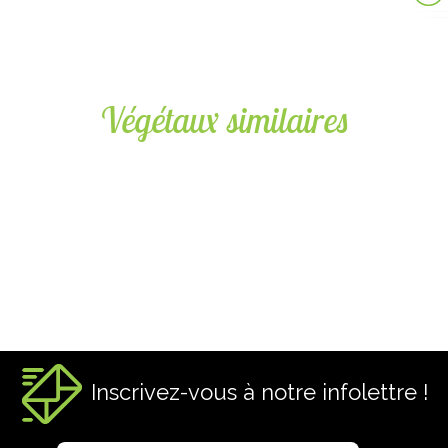
Végétaux similaires
CODE : 1CEJAP
CODE :
CERCIDIPHYLLUM JAPONICUM
GIN
Arbre au caramel / Katsura tree
Arbre a
Inscrivez-vous à notre infolettre !