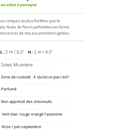
 ou arbre à perruque
lus compact et plus florifère que le
ria. Nuée de fleurs parfumées en forme
orescences de mai aux premières gelées.
2 m / 6,5'
2 m / 6,5'
L :
H :
 Soleil, Mi-ombre
Zone de rusticité : 4
Qu'est-ce que c'est?
Parfumé
Non apprécié des chevreuils
Vert clair: rouge orangé l'automne
Rose / juin-septembre