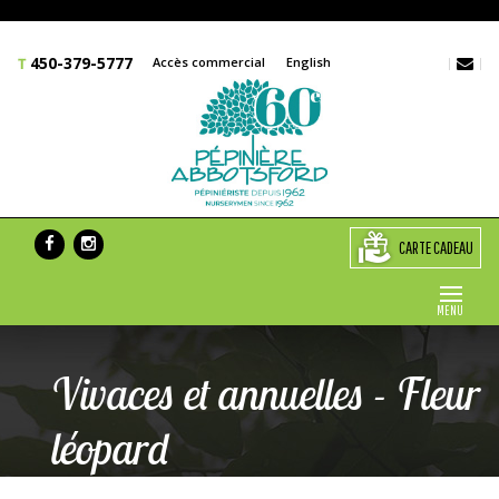
450-379-5777
Accès commercial
English
CARTE CADEAU
MENU
Vivaces et annuelles - Fleur
léopard