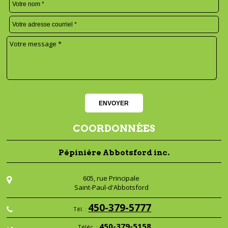
COORDONNÉES
Pépinière Abbotsford inc.
605, rue Principale
Saint-Paul-d'Abbotsford
450-379-5777
Tél. :
450-379-5158
Téléc. :