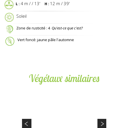
4 m / / 13'
12 m / 39'
L :
H :
 Soleil
Zone de rusticité : 4
Qu'est-ce que c'est?
Vert foncé: jaune pâle l'automne
Végétaux similaires
CODE : 1CEJAP
CERCIDIPHYLLUM JAPONICUM
Arbre au caramel / Katsura tree